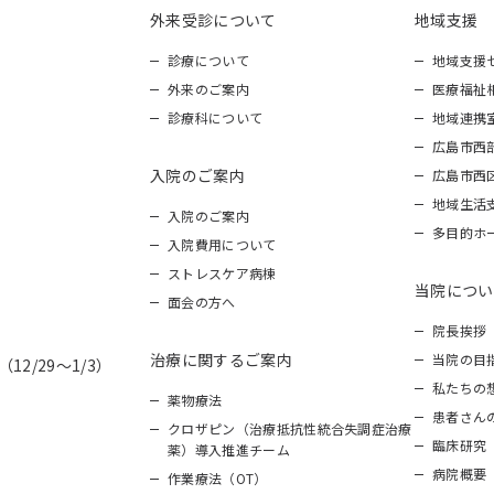
外来受診について
地域支援
診療について
地域支援
外来のご案内
医療福祉
診療科について
地域連携
広島市西
入院のご案内
広島市西
地域生活
入院のご案内
多目的ホ
入院費用について
ストレスケア病棟
当院につい
面会の方へ
院長挨拶
治療に関するご案内
当院の目
12/29～1/3）
私たちの
薬物療法
患者さん
クロザピン（治療抵抗性統合失調症治療
臨床研究
薬）導入推進チーム
病院概要
作業療法（OT）