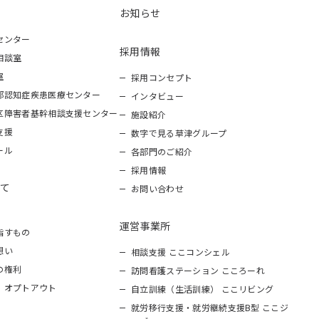
お知らせ
センター
採用情報
相談室
室
採用コンセプト
部認知症疾患医療センター
インタビュー
区障害者基幹相談支援センター
施設紹介
支援
数字で見る草津グループ
ール
各部門のご紹介
採用情報
て
お問い合わせ
運営事業所
指すもの
想い
相談支援 ここコンシェル
の権利
訪問看護ステーション こころーれ
 オプトアウト
自立訓練（生活訓練） ここリビング
就労移行支援・就労継続支援B型 ここジ